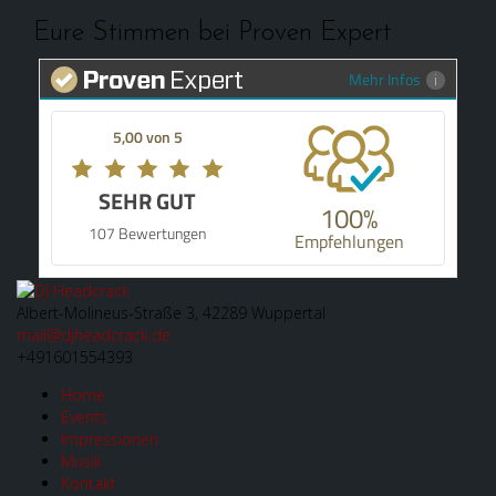
Eure Stimmen bei Proven Expert
Mehr Infos
5,00 von 5
SEHR GUT
100%
107 Bewertungen
Empfehlungen
Albert-Molineus-Straße 3, 42289 Wuppertal
mail@djheadcrack.de
+491601554393
Home
Events
Impressionen
Musik
Kontakt