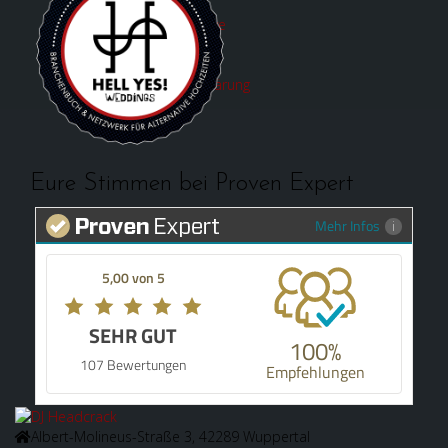
Hochzeitsfeiern
Rock & Alternative
Kontakt
Impressum
Datenschutzerklärung
Eure Stimmen bei Proven Expert
Mehr Infos
5,00 von 5
SEHR GUT
100%
107 Bewertungen
Empfehlungen
Albert-Molineus-Straße 3, 42289 Wuppertal